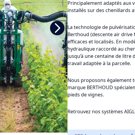
Principalement adaptés aux vi
installés sur des chenillards a
La technologie de pulvérisati
Berthoud (descente air drive 
efficaces et localisés. En m
hydraulique raccordé au chen
jusqu’à une centaine de litre
travail adaptée à la parcelle.
Nous proposons également to
marque BERTHOUD spécialeme
pieds de vignes.
Retrouvez nos systèmes AIGL