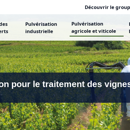
Découvrir le grou
Pulvérisation
 des
Pulvérisation
agricole et viticole
erts
industrielle
on pour le traitement des vigne