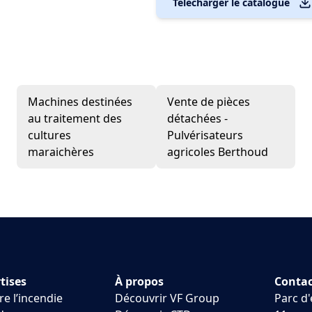
Télécharger le catalogue
Machines destinées
Vente de pièces
au traitement des
détachées -
cultures
Pulvérisateurs
maraichères
agricoles Berthoud
tises
À propos
Contac
re l’incendie
Découvrir VF Group
Parc d'